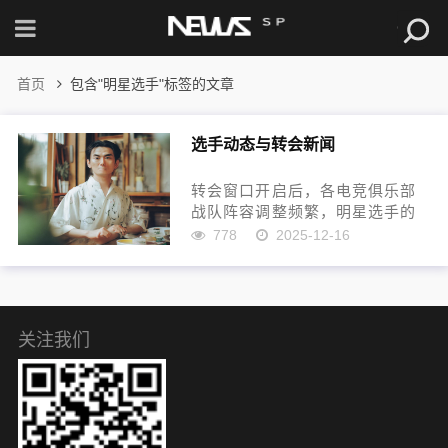
首页
包含"明星选手"标签的文章
选手动态与转会新闻
转会窗口开启后，各电竞俱乐部
战队阵容调整频繁，明星选手的
动向成为焦点。老将王明宣布离
778
2025-12-16
队，结束与雷霆战队五年合作，
其新去向将于下周公布。新秀李
华凭借本赛季出色表现引发争
抢，据悉已与闪电战队达成初步
意向...
关注我们